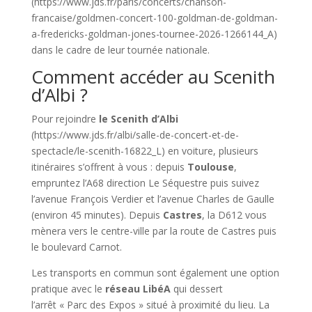
(https://www.jds.fr/paris/concerts/chanson-
francaise/goldmen-concert-100-goldman-de-goldman-
a-fredericks-goldman-jones-tournee-2026-1266144_A)
dans le cadre de leur tournée nationale.
Comment accéder au Scenith
d’Albi ?
Pour rejoindre
le Scenith d’Albi
(https://www.jds.fr/albi/salle-de-concert-et-de-
spectacle/le-scenith-16822_L) en voiture, plusieurs
itinéraires s’offrent à vous : depuis
Toulouse
,
empruntez l’A68 direction Le Séquestre puis suivez
l’avenue François Verdier et l’avenue Charles de Gaulle
(environ 45 minutes). Depuis
Castres
, la D612 vous
mènera vers le centre-ville par la route de Castres puis
le boulevard Carnot.
Les transports en commun sont également une option
pratique avec le
réseau LibéA
qui dessert
l’arrêt « Parc des Expos » situé à proximité du lieu. La