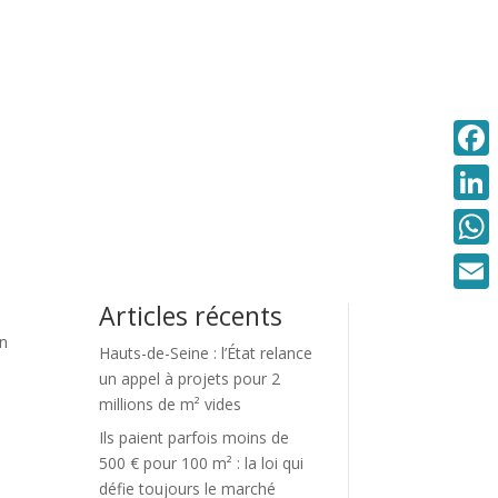
Faceb
Linke
What
Email
Articles récents
on
Hauts-de-Seine : l’État relance
un appel à projets pour 2
millions de m² vides
Ils paient parfois moins de
500 € pour 100 m² : la loi qui
défie toujours le marché