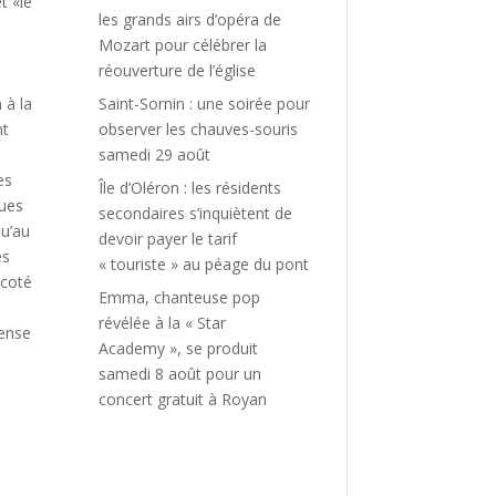
t «le
les grands airs d’opéra de
Mozart pour célébrer la
réouverture de l’église
 à la
Saint-Sornin : une soirée pour
nt
observer les chauves-souris
samedi 29 août
es
Île d’Oléron : les résidents
ques
secondaires s’inquiètent de
qu’au
devoir payer le tarif
es
« touriste » au péage du pont
icoté
Emma, chanteuse pop
révélée à la « Star
dense
Academy », se produit
samedi 8 août pour un
concert gratuit à Royan