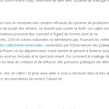
 noire» d’Alice Diop, «Mémoire de fille» avec Suzanne de Baecque e
ui, tout en montrant une certaine efficacité du système de production
en de la part des artistes, ne doivent pas cacher la forêt. Les salles so
ctateurs prouvent leur curiosité à l’égard de formes dont ils ne
onnés, CDN et scènes nationales ne déméritent pas. Pourtant les chiffr
s collectivités territoriales
, rassemblés par l’Observatoire des politi
 à l’heure où les départements crient famine et peinent à financer jus
es sont les festivals et le spectacle vivant. Ou comment le maillage d
 les lieux de création et de diffusion des pressions politiques est détr
, vite, en salles ! Et pour vous aider à vous y retrouver dans la très 
 les journalistes du service Culture de