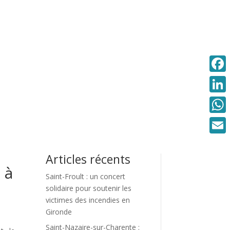
Faceb
Linke
What
Email
Articles récents
 à
Saint-Froult : un concert
solidaire pour soutenir les
victimes des incendies en
Gironde
Saint-Nazaire-sur-Charente :