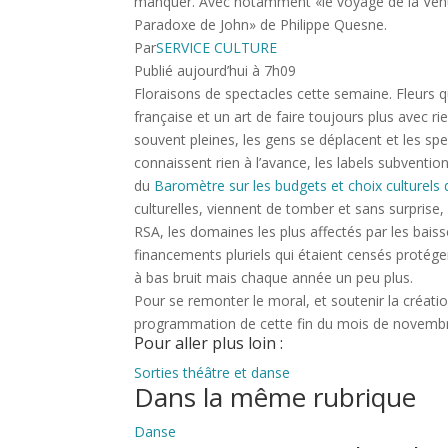
manquer. Avec notamment «le voyage de la Vénus
Paradoxe de John» de Philippe Quesne.
Par
SERVICE CULTURE
Publié aujourd’hui à 7h09
Floraisons de spectacles cette semaine. Fleurs q
française et un art de faire toujours plus avec ri
souvent pleines, les gens se déplacent et les spe
connaissent rien à l’avance, les labels subventi
du
Baromètre sur les budgets et choix culturels de
culturelles, viennent de tomber et sans surprise,
RSA, les domaines les plus affectés par les baiss
financements pluriels qui étaient censés protéger
à bas bruit mais chaque année un peu plus.
Pour se remonter le moral, et soutenir la création
programmation de cette fin du mois de novembre,
Pour aller plus loin :
Sorties théâtre et danse
Dans la même rubrique
Danse