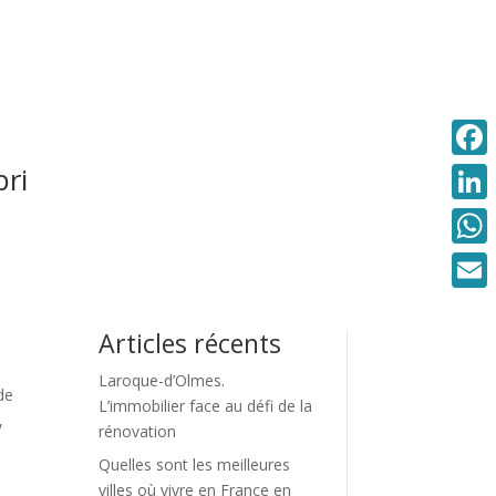
bri
Faceb
Linke
What
Email
Articles récents
Laroque-d’Olmes.
de
L’immobilier face au défi de la
,
rénovation
Quelles sont les meilleures
villes où vivre en France en