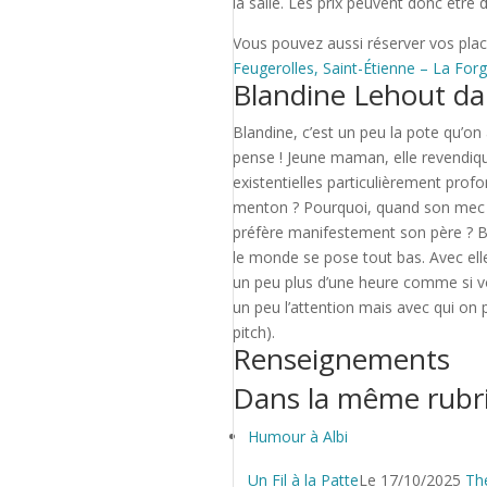
la salle. Les prix peuvent donc être d
Vous pouvez aussi réserver vos plac
Feugerolles, Saint-Étienne – La For
Blandine Lehout da
Blandine, c’est un peu la pote qu’on
pense ! Jeune maman, elle revendiqu
existentielles particulièrement profo
menton ? Pourquoi, quand son mec fait
préfère manifestement son père ? Bl
le monde se pose tout bas. Avec elle
un peu plus d’une heure comme si vo
un peu l’attention mais avec qui on p
pitch).
Renseignements
Dans la même rubr
Humour à Albi
Un Fil à la Patte
Le 17/10/2025
Thé