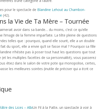
ifférents d’une catégorie à l’autre.
es pour le spectacle de
Blandine Lehout au Chambon-
ge
(42).
ns la Vie de Ta Mère – Tournée
 aimerait avoir dans sa bande… du moins, c’est ce qu’elle
e l’image de la femme imparfaite. La tête pleine de questions
ndes telles que : pourquoi, quand elle sourit, elle a un double
 du sport, elle a envie qu’il se fasse mal ? Pourquoi sa fille
andine n’hésite pas à poser tout haut les questions que tout
 (et les multiples facettes de sa personnalité), vous passerez
us étiez dans le salon de votre pote qui monopolise, certes,
asse les meilleures soirées (inutile de préciser qui a écrit ce
ique
âtre des Lices – Albi
Un Fil à la Patte, un spectacle à voir à