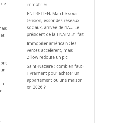
n de
immobilier
ENTRETIEN. Marché sous
tension, essor des réseaux
sociaux, arrivée de l’IA… Le
mais
président de la FNAIM 31 fait
 et
Immobilier américain : les
ventes accélèrent, mais
Zillow redoute un pic
prit
Saint-Nazaire : combien faut-
 un
il vraiment pour acheter un
appartement ou une maison
n a
en 2026 ?
vec
r