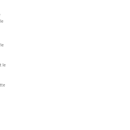
e
le
VIe
s
t le
tte