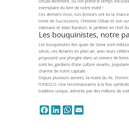
circule librement, où l’on prend le temps d’écou
exemplaire du livre de notre invité !
Ces derniers mois, nos lecteurs ont eu la chanc
tome de Successions, Christine Orban et son ou
Valesane et Alain Baraton, le jardinier en chef du
Les bouquinistes, notre p
Les bouquinistes des quais de Seine sont indisso
siècle, ces libraires en plein air, avec leurs célè
proposent une plongée dans un univers de livres 
sont les gardiens d’une culture vivante, populaire
charme de notre capitale.
Depuis plusieurs années, la maire du 5e, Florence
l’UNESCO. Une reconnaissance à la fois symboliqu
tradition unique, admirée par des millions de visi
Facebook
LinkedIn
WhatsApp
Email