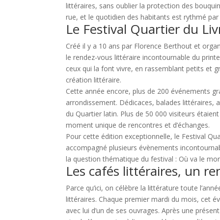
littéraires, sans oublier la protection des bouquin
rue, et le quotidien des habitants est rythmé par 
Le Festival Quartier du Liv
Créé il y a 10 ans par Florence Berthout et organi
le rendez-vous littéraire incontournable du printe
ceux qui la font vivre, en rassemblant petits et 
création littéraire.
Cette année encore, plus de 200 événements grat
arrondissement. Dédicaces, balades littéraires, at
du Quartier latin. Plus de 50 000 visiteurs étaien
moment unique de rencontres et d’échanges.
Pour cette édition exceptionnelle, le Festival Qu
accompagné plusieurs évènements incontournable
la question thématique du festival : Où va le mo
Les cafés littéraires, un
Parce qu’ici, on célèbre la littérature toute l’a
littéraires. Chaque premier mardi du mois, cet 
avec lui d’un de ses ouvrages. Après une présenta