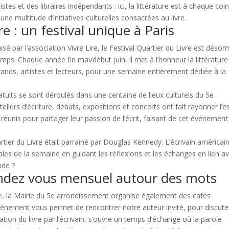
istes et des libraires indépendants : ici, la littérature est à chaque coi
une multitude d’initiatives culturelles consacrées au livre.
re : un festival unique à Paris
sé par l’association Vivre Lire, le Festival Quartier du Livre est désor
mps. Chaque année fin mai/début juin, il met à l’honneur la littérature
grands, artistes et lecteurs, pour une semaine entièrement dédiée à la
uits se sont déroulés dans une centaine de lieux culturels du 5e
eliers d’écriture, débats, expositions et concerts ont fait rayonner l’es
t réunis pour partager leur passion de l’écrit, faisant de cet événement
artier du Livre était parrainé par Douglas Kennedy. L’écrivain américai
s de la semaine en guidant les réflexions et les échanges en lien a
nde ?
 rendez vous mensuel autour des mots
nnée, la Mairie du 5e arrondissement organise également des cafés
événement vous permet de rencontrer notre auteur invité, pour discute
tion du livre par l’écrivain, s’ouvre un temps d’échange où la parole