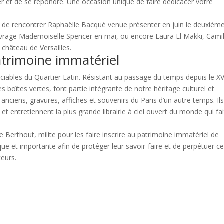
ter et de se répondre. Une occasion unique de faire dédicacer votre
e de rencontrer Raphaëlle Bacqué venue présenter en juin le deuxièm
vrage Mademoiselle Spencer en mai, ou encore Laura El Makki, Camil
 château de Versailles.
atrimoine immatériel
ciables du Quartier Latin. Résistant au passage du temps depuis le X
bres boîtes vertes, font partie intégrante de notre héritage culturel et
anciens, gravures, affiches et souvenirs du Paris d’un autre temps. Il
 et entretiennent la plus grande librairie à ciel ouvert du monde qui fai
 Berthout, milite pour les faire inscrire au patrimoine immatériel de
e et importante afin de protéger leur savoir-faire et de perpétuer ce
teurs.