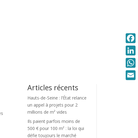
Faceb
Linke
What
Email
Articles récents
Hauts-de-Seine : l’État relance
un appel à projets pour 2
millions de m² vides
es
Ils paient parfois moins de
500 € pour 100 m² : la loi qui
défie toujours le marché