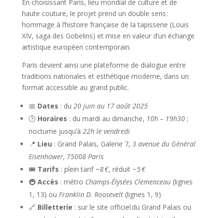
En choisissant Paris, lieu mondial de culture et de
haute couture, le projet prend un double sens :
hommage à l’histoire française de la tapisserie (Louis
XIV, saga des Gobelins) et mise en valeur d’un échange
artistique européen contemporain.
Paris devient ainsi une plateforme de dialogue entre
traditions nationales et esthétique moderne, dans un
format accessible au grand public.
📅
Dates
: du
20 juin au 17 août 2025
🕒
Horaires
: du mardi au dimanche,
10h – 19h30
;
nocturne jusqu’à
22h le vendredi
📍
Lieu
: Grand Palais, Galerie 7,
3 avenue du Général
Eisenhower, 75008 Paris
🎟️
Tarifs
: plein tarif ~
8 €
, réduit ~
5 €
🚇
Accès
: métro
Champs-Élysées Clemenceau
(lignes
1, 13) ou
Franklin D. Roosevelt
(lignes 1, 9)
🔗
Billetterie
: sur le site officiel du Grand Palais ou